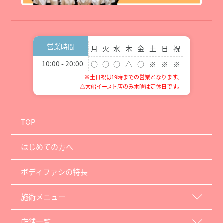
営業時間
月
火
水
木
金
土
日
祝
10:00 - 20:00
○
○
○
△
○
※
※
※
※土日祝は19時までの営業となります。
△大船イースト店のみ木曜は定休日です。
TOP
はじめての方へ
ボディファシの特長
施術メニュー
店舗一覧