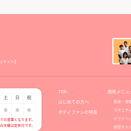
リテイト】
TOP
施術メニュ
土
日
祝
はじめての方へ
産後・骨
※
※
※
マタニテ
ボディファシの特長
ドライヘ
までの営業となります。
のみ木曜は定休日です。
個室オイ