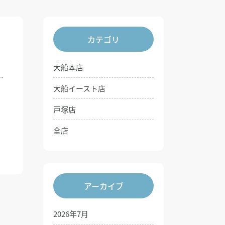
カテゴリ
大船本店
大船イースト店
戸塚店
全店
アーカイブ
2026年7月