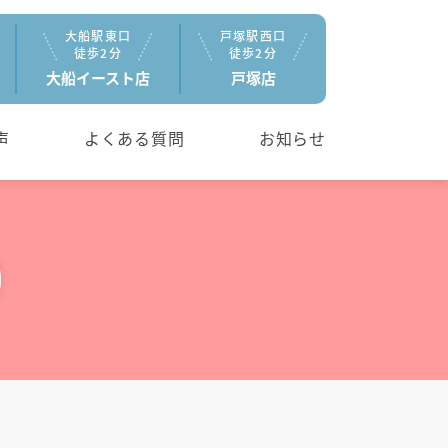
大船駅東口
戸塚駅西口
徒歩2分
徒歩2分
大船イースト店
戸塚店
声
よくある質問
お知らせ
スパ
個室オイルセラピー
る
メニューを見る