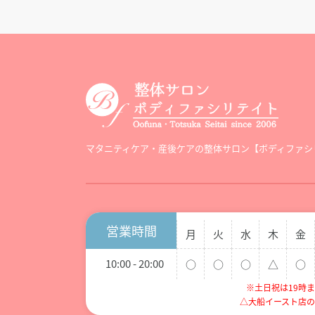
マタニティケア・産後ケアの整体サロン
【ボディファシ
営業時間
月
火
水
木
金
10:00 - 20:00
○
○
○
△
○
※土日祝は19時
△大船イースト店