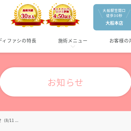
】
大船駅笠間口
徒歩30秒
大船本店
ディファシの特長
施術メニュー
お客様の
マタニティケア
ドライヘッド
お知らせ
メニューを見る
メニューを見
11 ...